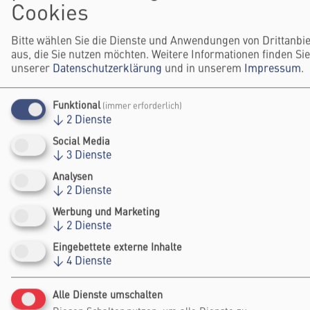
Cookies
Bitte wählen Sie die Dienste und Anwendungen von Drittanbi
aus, die Sie nutzen möchten. Weitere Informationen finden Sie
unserer
Datenschutzerklärung
und in unserem
Impressum
.
Funktional
(immer erforderlich)
↓
2
Dienste
Social Media
↓
3
Dienste
ERACAL THERAPEUTICS
Analysen
↓
2
Dienste
Werbung und Marketing
↓
2
Dienste
Eingebettete externe Inhalte
↓
4
Dienste
Alle Dienste umschalten