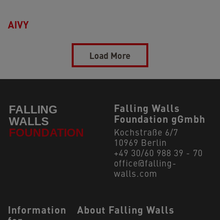
AIVY
Load More
Falling Walls
Foundation gGmbh
Kochstraße 6/7
10969 Berlin
+49 30/60 988 39 - 70
office@falling-
walls.com
Navigation Footer
Information
About Falling Walls